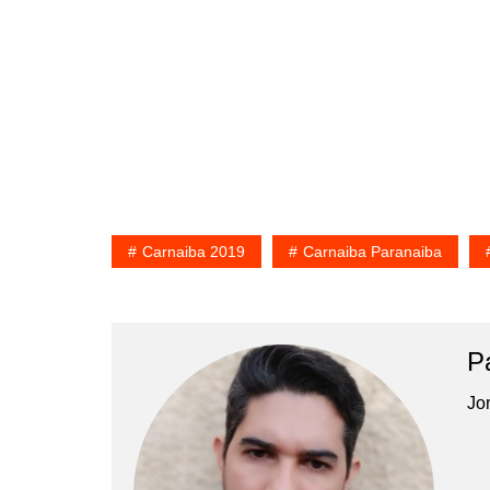
Carnaiba 2019
Carnaiba Paranaiba
P
Jor