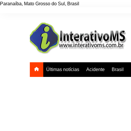
Paranaíba
,
Mato Grosso do Sul
,
Brasil
Ir
para
o
conteúdo
Últimas notícias
Acidente
Brasil