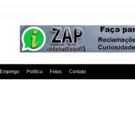
Emprego
Polítíca
Fotos
Contato