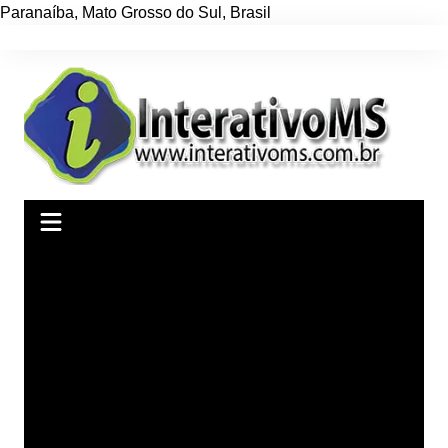
Paranaíba
,
Mato Grosso do Sul
,
Brasil
Ir
para
o
conteúdo