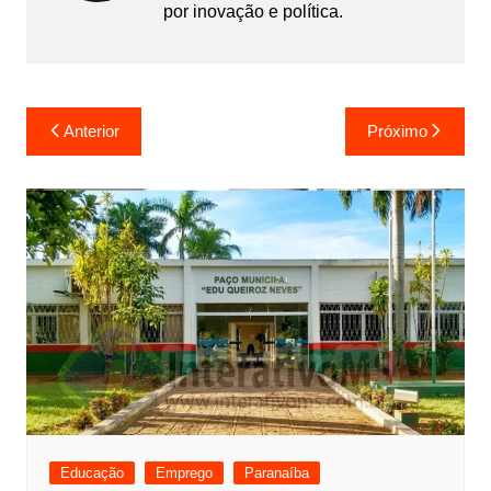
por inovação e política.
Navegação
Anterior
Próximo
de
Post
Educação
Emprego
Paranaíba