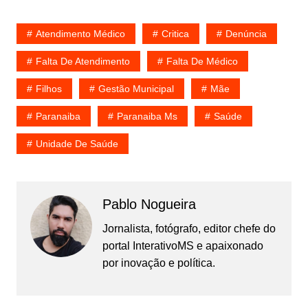
Atendimento Médico
Critica
Denúncia
Falta De Atendimento
Falta De Médico
Filhos
Gestão Municipal
Mãe
Paranaiba
Paranaiba Ms
Saúde
Unidade De Saúde
Pablo Nogueira
Jornalista, fotógrafo, editor chefe do
portal InterativoMS e apaixonado
por inovação e política.