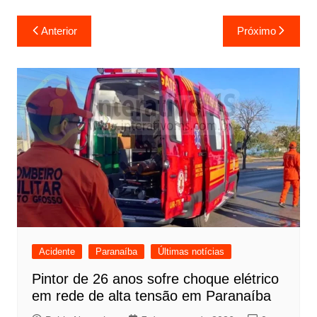
Navegação
Anterior
Próximo
de
Post
Acidente
Paranaíba
Últimas notícias
Pintor de 26 anos sofre choque elétrico
em rede de alta tensão em Paranaíba