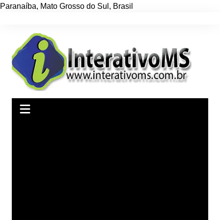
Paranaíba
,
Mato Grosso do Sul
,
Brasil
Ir
para
o
conteúdo