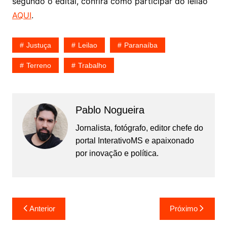
segundo o edital, confira como participar do leilão
AQUI
.
Justuça
Leilao
Paranaíba
Terreno
Trabalho
Pablo Nogueira
Jornalista, fotógrafo, editor chefe do
portal InterativoMS e apaixonado
por inovação e política.
Navegação
Anterior
Próximo
de