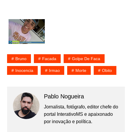
Bruno
Facada
Golpe De Faca
Inocencia
Irmao
Morte
Obito
Pablo Nogueira
Jornalista, fotógrafo, editor chefe do
portal InterativoMS e apaixonado
por inovação e política.