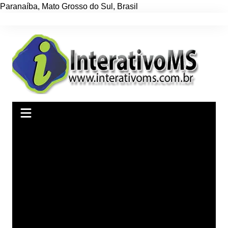
Paranaíba
,
Mato Grosso do Sul
,
Brasil
Ir
para
o
conteúdo