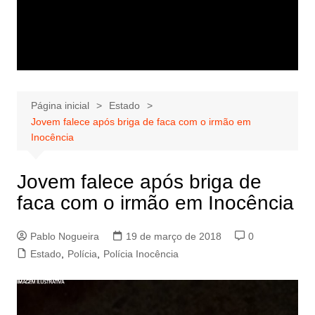
Página inicial
Estado
Jovem falece após briga de faca com o irmão em
Inocência
Jovem falece após briga de
faca com o irmão em Inocência
Pablo Nogueira
19 de março de 2018
0
Estado
,
Polícia
,
Polícia Inocência