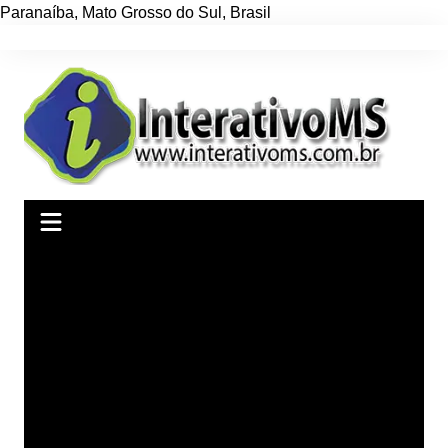
Paranaíba
,
Mato Grosso do Sul
,
Brasil
Ir
para
o
conteúdo