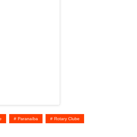
e
Paranaíba
Rotary Clube