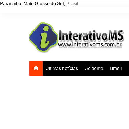
Paranaíba
,
Mato Grosso do Sul
,
Brasil
Ir
para
o
conteúdo
Últimas notícias
Acidente
Brasil