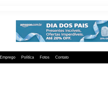
Emprego
Polítíca
Fotos
Contato