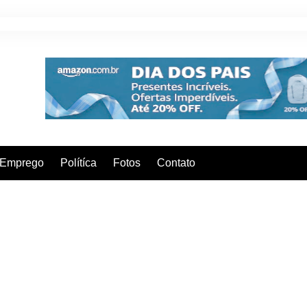
Emprego
Polítíca
Fotos
Contato