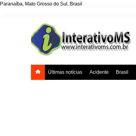
Paranaíba
,
Mato Grosso do Sul
,
Brasil
Ir
para
o
conteúdo
Últimas notícias
Acidente
Brasil