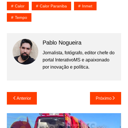
Calor
Calor Paraniba
Inmet
Tempo
Pablo Nogueira
Jornalista, fotógrafo, editor chefe do
portal InterativoMS e apaixonado
por inovação e política.
Navegação
Anterior
Próximo
de
Post