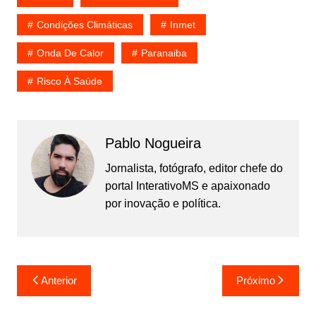
Condições Climáticas
Inmet
Onda De Calor
Paranaiba
Risco À Saúde
Pablo Nogueira
Jornalista, fotógrafo, editor chefe do
portal InterativoMS e apaixonado
por inovação e política.
Navegação
Anterior
Próximo
de