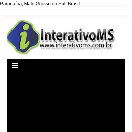
Paranaíba
,
Mato Grosso do Sul
,
Brasil
Ir
para
o
conteúdo