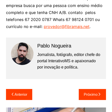
empresa busca por uma pessoa com ensino médio
completo e que tenha CNH A/B. contato pelos
telefones 67 2020 0787 Whats 67 98124 0701 ou
currículo no e-mail:
provedor@fibramais.net
.
Pablo Nogueira
Jornalista, fotógrafo, editor chefe do
portal InterativoMS e apaixonado
por inovação e política.
Navegação
Anterior
Próximo
de
Post