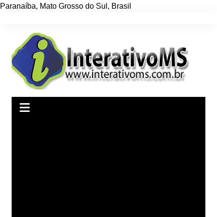
Paranaíba
,
Mato Grosso do Sul
,
Brasil
Ir
para
o
conteúdo