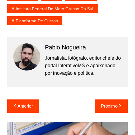
Instituto Federal De Mato Grosso Do Sul
Plataforma De Cursos
Pablo Nogueira
Jornalista, fotógrafo, editor chefe do
portal InterativoMS e apaixonado
por inovação e política.
Navegação
Anterior
Próximo
de
Post