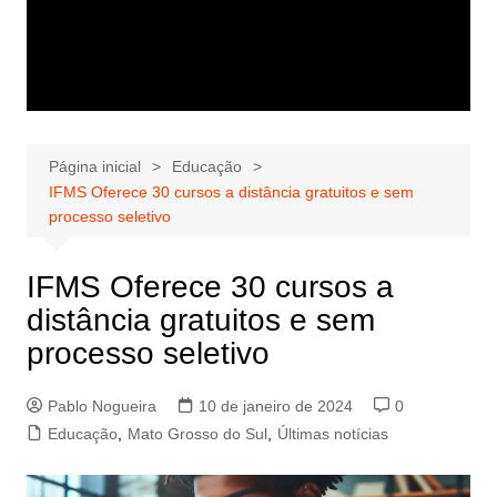
Página inicial
Educação
IFMS Oferece 30 cursos a distância gratuitos e sem
processo seletivo
IFMS Oferece 30 cursos a
distância gratuitos e sem
processo seletivo
Pablo Nogueira
10 de janeiro de 2024
0
Educação
,
Mato Grosso do Sul
,
Últimas notícias