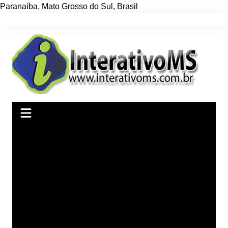
Paranaíba
,
Mato Grosso do Sul
,
Brasil
Ir
para
o
conteúdo