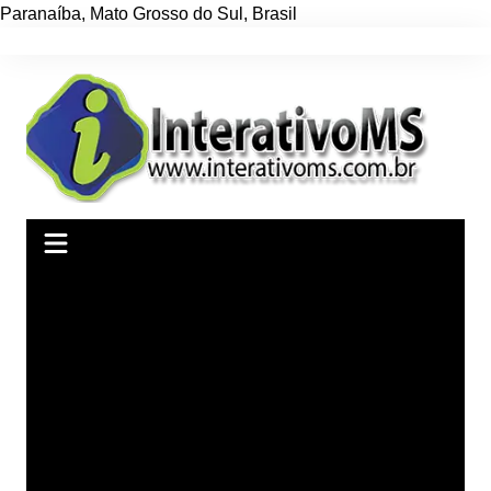
Paranaíba
,
Mato Grosso do Sul
,
Brasil
Ir
para
o
conteúdo