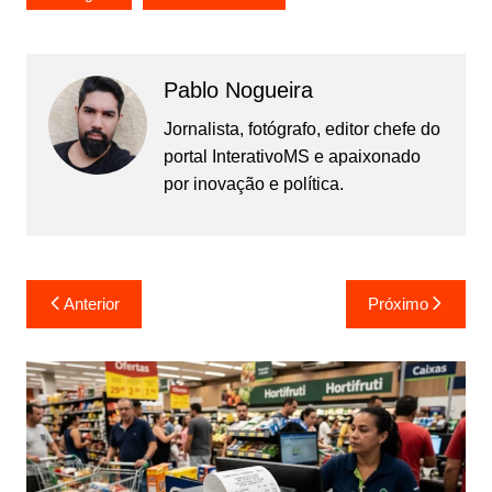
Pablo Nogueira
Jornalista, fotógrafo, editor chefe do
portal InterativoMS e apaixonado
por inovação e política.
Navegação
Anterior
Próximo
de
Post