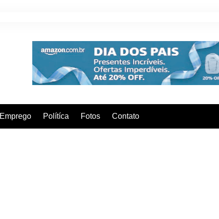
Emprego
Polítíca
Fotos
Contato