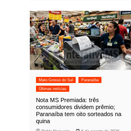
Mato Grosso do Sul
Paranaíba
Últimas notícias
Nota MS Premiada: três
consumidores dividem prêmio;
Paranaíba tem oito sorteados na
quina