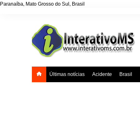
Paranaíba
,
Mato Grosso do Sul
,
Brasil
Ir
para
o
conteúdo
Últimas notícias
Acidente
Brasil