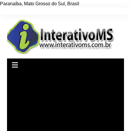
Paranaíba
,
Mato Grosso do Sul
,
Brasil
Ir
para
o
conteúdo