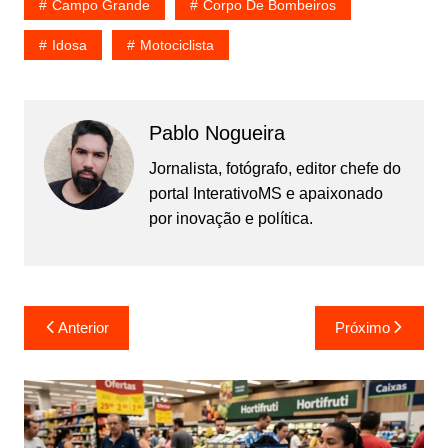
Campo Grande
Corpo De Bombeiros
Idosa
Motociclista
Pablo Nogueira
Jornalista, fotógrafo, editor chefe do
portal InterativoMS e apaixonado
por inovação e política.
Navegação
Anterior
Próximo
de
Post