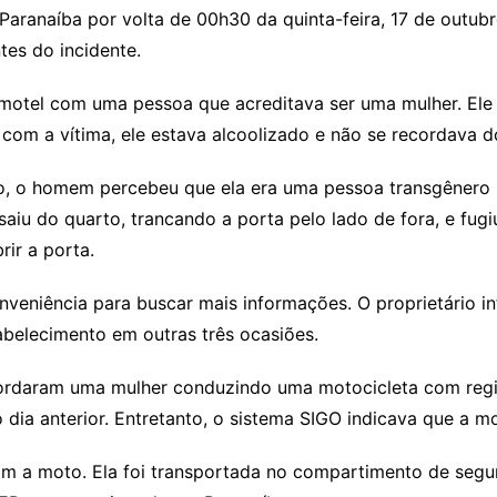
ranaíba por volta de 00h30 da quinta-feira, 17 de outubro
es do incidente.
 motel com uma pessoa que acreditava ser uma mulher. El
 com a vítima, ele estava alcoolizado e não se recordava d
o, o homem percebeu que ela era uma pessoa transgênero s
saiu do quarto, trancando a porta pelo lado de fora, e fu
rir a porta.
nveniência para buscar mais informações. O proprietário i
abelecimento em outras três ocasiões.
bordaram uma mulher conduzindo uma motocicleta com regis
ia anterior. Entretanto, o sistema SIGO indicava que a mo
com a moto. Ela foi transportada no compartimento de segu