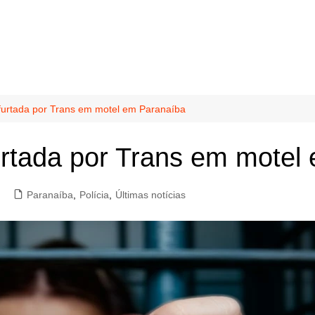
urtada por Trans em motel em Paranaíba
tada por Trans em motel
Paranaíba
,
Polícia
,
Últimas notícias