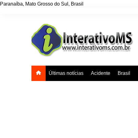
Paranaíba
,
Mato Grosso do Sul
,
Brasil
Ir
para
o
conteúdo
Últimas notícias
Acidente
Brasil