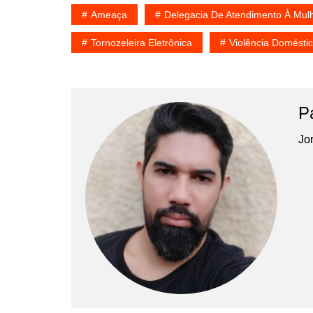
Ameaça
Delegacia De Atendimento À Mul
Tornozeleira Eletrônica
Violência Domésti
P
Jor