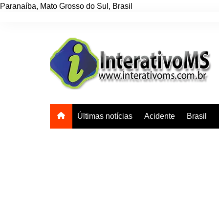
Paranaíba
,
Mato Grosso do Sul
,
Brasil
Ir
para
o
conteúdo
Últimas notícias
Acidente
Brasil