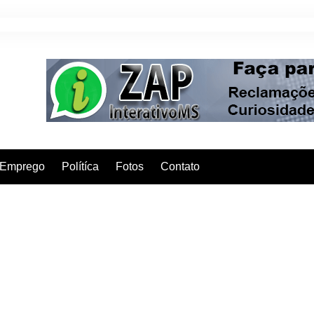
Emprego
Polítíca
Fotos
Contato