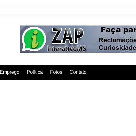
Emprego
Polítíca
Fotos
Contato