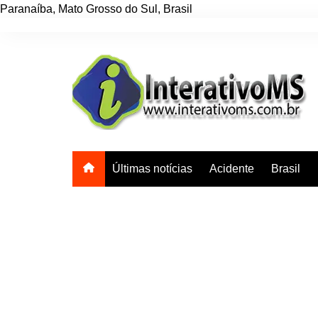
Paranaíba
,
Mato Grosso do Sul
,
Brasil
Ir
para
o
conteúdo
Últimas notícias
Acidente
Brasil