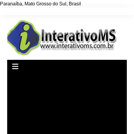
Paranaíba
,
Mato Grosso do Sul
,
Brasil
Ir
para
o
conteúdo