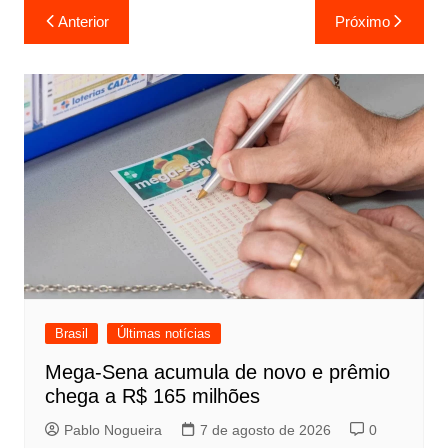
Navegação
Anterior
Próximo
de
Post
Brasil
Últimas notícias
Mega-Sena acumula de novo e prêmio
chega a R$ 165 milhões
Pablo Nogueira
7 de agosto de 2026
0