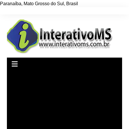
Paranaíba
,
Mato Grosso do Sul
,
Brasil
Ir
para
o
conteúdo