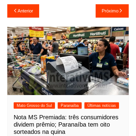
Navegação
Anterior
Próximo
de
Post
Mato Grosso do Sul
Paranaíba
Últimas notícias
Nota MS Premiada: três consumidores
dividem prêmio; Paranaíba tem oito
sorteados na quina