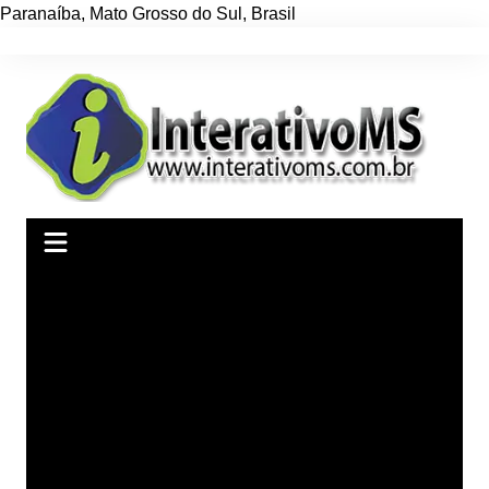
Paranaíba
,
Mato Grosso do Sul
,
Brasil
Ir
para
o
conteúdo