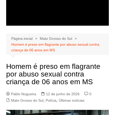
Página inicial
Mato Grosso do Sul
Homem é preso em flagrante por abuso sexual contra
criança de 06 anos em MS
Homem é preso em flagrante
por abuso sexual contra
criança de 06 anos em MS
Pablo Nogueira
12 de junho de 2026
0
Mato Grosso do Sul
,
Polícia
,
Últimas notícias