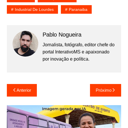
Industrial De Lourdes
Paranaiba
Pablo Nogueira
Jornalista, fotógrafo, editor chefe do
portal InterativoMS e apaixonado
por inovação e política.
Navegação
Anterior
Próximo
de
Post