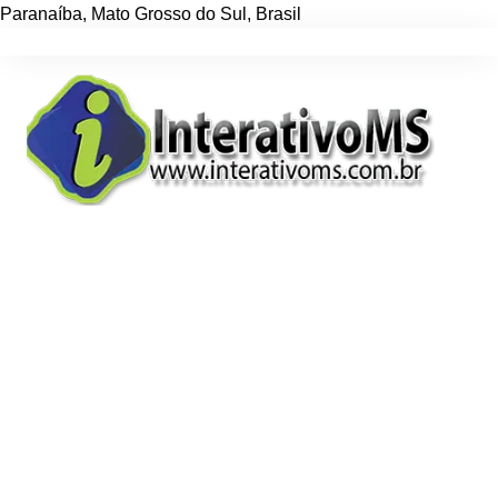
Paranaíba
,
Mato Grosso do Sul
,
Brasil
Ir
para
o
conteúdo