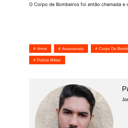
O Corpo de Bombeiros foi então chamada e con
Arma
Assassinato
Corpo De Bomb
Policia Militar
P
Jor