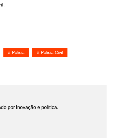
l.
Policia
Policia Civil
ado por inovação e política.