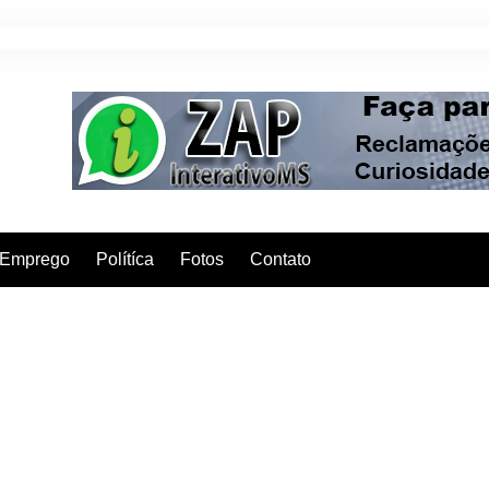
Emprego
Polítíca
Fotos
Contato