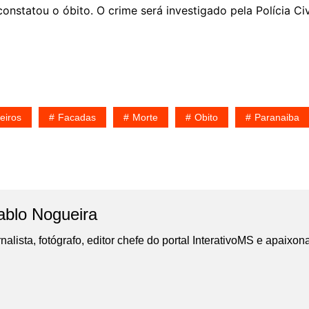
statou o óbito. O crime será investigado pela Polícia Civi
eiros
Facadas
Morte
Obito
Paranaiba
ablo Nogueira
nalista, fotógrafo, editor chefe do portal InterativoMS e apaixon