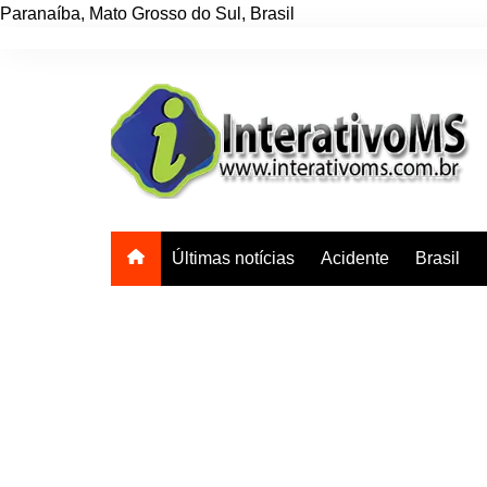
Paranaíba
,
Mato Grosso do Sul
,
Brasil
Ir
para
o
conteúdo
Últimas notícias
Acidente
Brasil