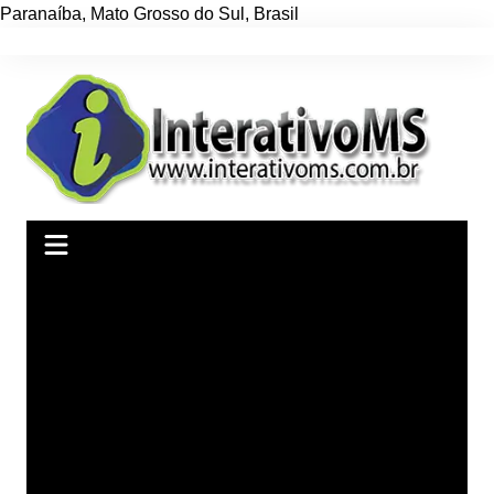
Paranaíba
,
Mato Grosso do Sul
,
Brasil
Ir
para
o
conteúdo