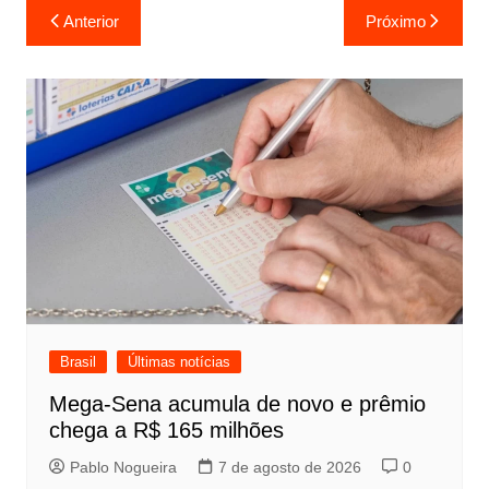
Navegação
Anterior
Próximo
de
Post
Brasil
Últimas notícias
Mega-Sena acumula de novo e prêmio
chega a R$ 165 milhões
Pablo Nogueira
7 de agosto de 2026
0