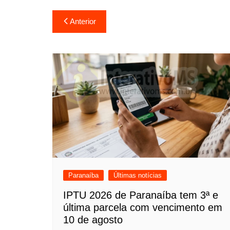
Navegação
Anterior
de
Post
Paranaíba
Últimas notícias
IPTU 2026 de Paranaíba tem 3ª e
última parcela com vencimento em
10 de agosto