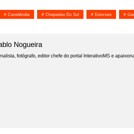
Cassilândia
Chapadao Do Sul
Extorsao
Ga
ablo Nogueira
nalista, fotógrafo, editor chefe do portal InterativoMS e apaixon