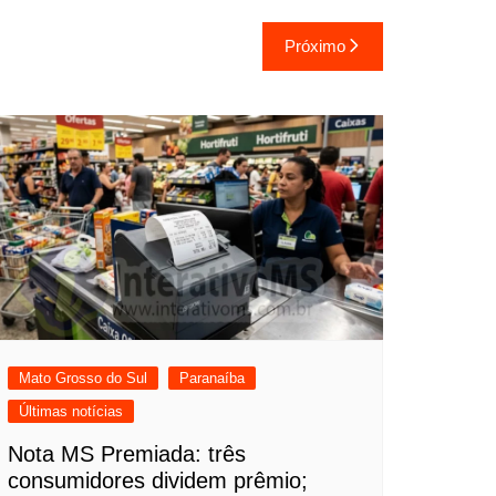
Próximo
Mato Grosso do Sul
Paranaíba
Últimas notícias
Nota MS Premiada: três
consumidores dividem prêmio;