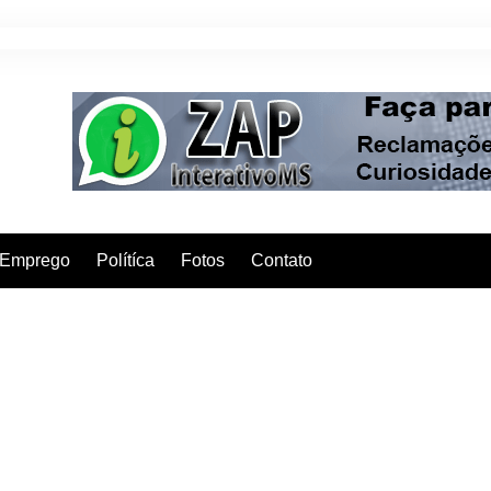
Emprego
Polítíca
Fotos
Contato