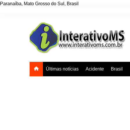
Paranaíba
,
Mato Grosso do Sul
,
Brasil
Ir
para
o
conteúdo
Últimas notícias
Acidente
Brasil