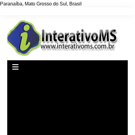
Paranaíba
,
Mato Grosso do Sul
,
Brasil
Ir
para
o
conteúdo