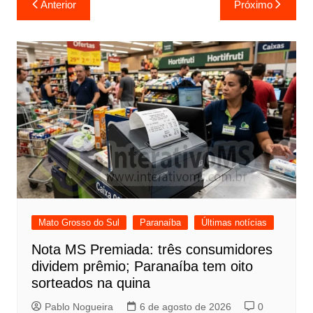
Anterior
Próximo
de
Post
Mato Grosso do Sul
Paranaíba
Últimas notícias
Nota MS Premiada: três consumidores
dividem prêmio; Paranaíba tem oito
sorteados na quina
Pablo Nogueira
6 de agosto de 2026
0