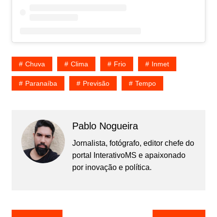
Chuva
Clima
Frio
Inmet
Paranaíba
Previsão
Tempo
Pablo Nogueira
Jornalista, fotógrafo, editor chefe do
portal InterativoMS e apaixonado
por inovação e política.
Navegação