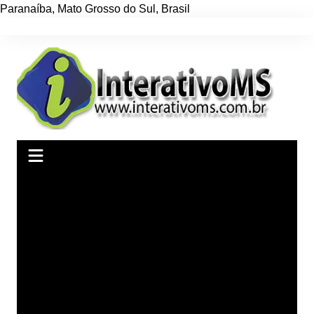
Paranaíba
,
Mato Grosso do Sul
,
Brasil
Ir
para
o
conteúdo