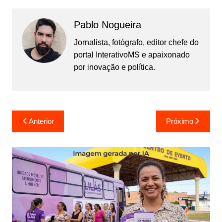
Pablo Nogueira
Jornalista, fotógrafo, editor chefe do
portal InterativoMS e apaixonado
por inovação e política.
Navegação
Anterior
Próximo
de
Post