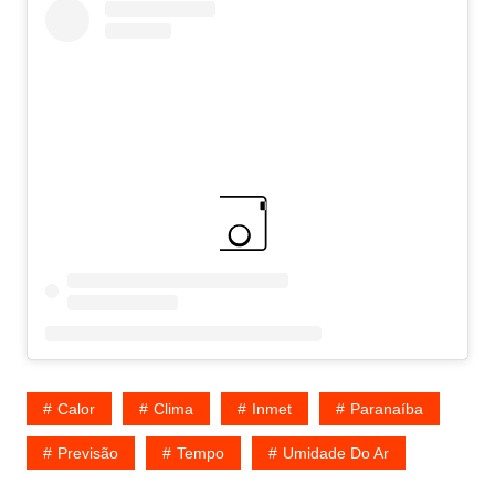
Calor
Clima
Inmet
Paranaíba
Previsão
Tempo
Umidade Do Ar