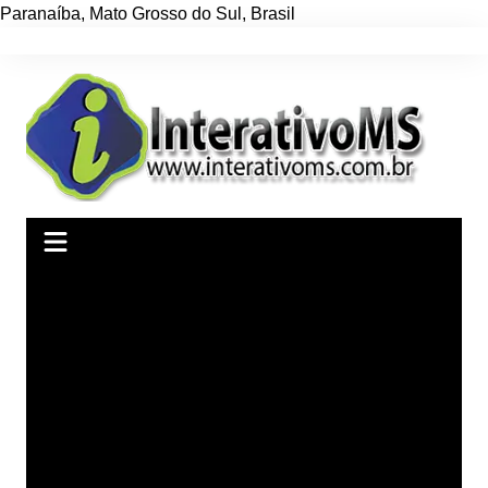
Paranaíba
,
Mato Grosso do Sul
,
Brasil
Ir
para
o
conteúdo