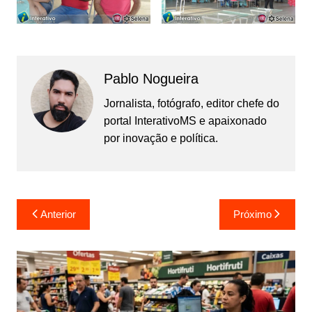
Pablo Nogueira
Jornalista, fotógrafo, editor chefe do
portal InterativoMS e apaixonado
por inovação e política.
Navegação
Anterior
Próximo
de
Post