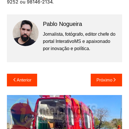
9252 ou 98146-2134.
Pablo Nogueira
Jornalista, fotógrafo, editor chefe do
portal InterativoMS e apaixonado
por inovação e política.
Navegação
Anterior
Próximo
de
Post