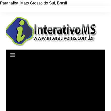
Paranaíba
,
Mato Grosso do Sul
,
Brasil
Ir
para
o
conteúdo