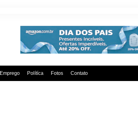
Emprego
Polítíca
Fotos
Contato