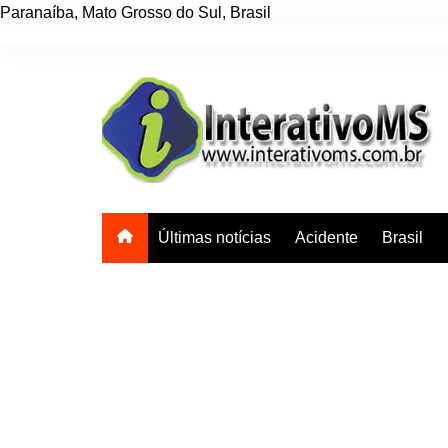
Paranaíba
,
Mato Grosso do Sul
,
Brasil
Ir
para
o
conteúdo
Últimas notícias
Acidente
Brasil