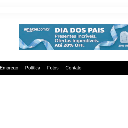
Emprego
Polítíca
Fotos
Contato