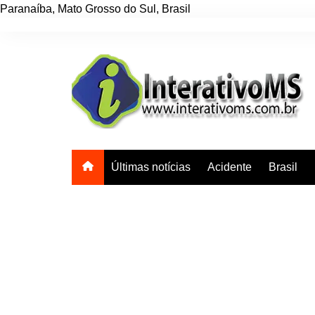
Paranaíba
,
Mato Grosso do Sul
,
Brasil
Ir
para
o
conteúdo
Últimas notícias
Acidente
Brasil