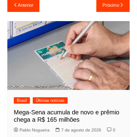
Navegação
Anterior
Próximo
de
Post
Brasil
Últimas notícias
Mega-Sena acumula de novo e prêmio
chega a R$ 165 milhões
Pablo Nogueira
7 de agosto de 2026
0