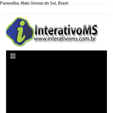
Paranaíba
,
Mato Grosso do Sul
,
Brasil
Ir
para
o
conteúdo