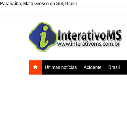
Paranaíba
,
Mato Grosso do Sul
,
Brasil
Ir
para
o
conteúdo
Últimas notícias
Acidente
Brasil