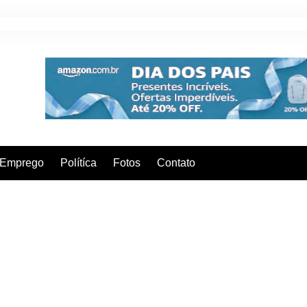
Emprego
Polítíca
Fotos
Contato