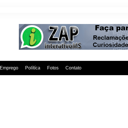
Emprego
Polítíca
Fotos
Contato