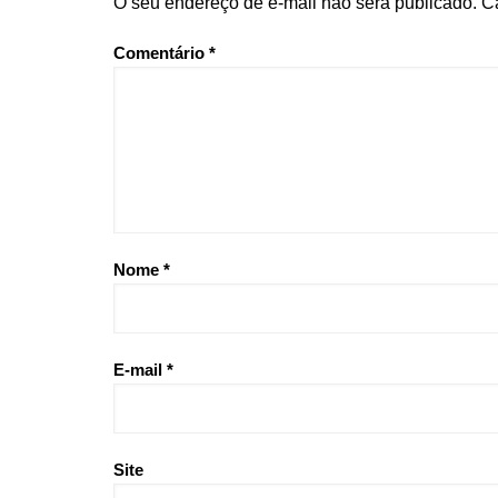
O seu endereço de e-mail não será publicado.
C
Comentário
*
Nome
*
E-mail
*
Site