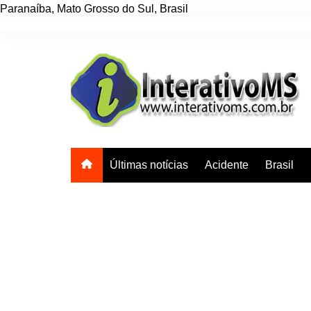
Paranaíba
,
Mato Grosso do Sul
,
Brasil
Ir
para
o
conteúdo
Últimas notícias
Acidente
Brasil