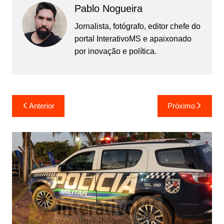
Pablo Nogueira
Jornalista, fotógrafo, editor chefe do
portal InterativoMS e apaixonado
por inovação e política.
Navegação
Anterior
Próximo
de
Post