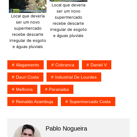
Local que deveria
ser um novo
Local que deveria
supermercado
ser um novo
recebe descarte
supermercado
irregular de esgoto
recebe descarte
e águas pluviais
irregular de esgoto
e águas pluviais
Alagamento
Cobranca
Daniel V
Dauri Costa
Industrial De Lourdes
Melhoria
Paranaiba
Reinaldo Azambuja
Supermercado Costa
Pablo Nogueira