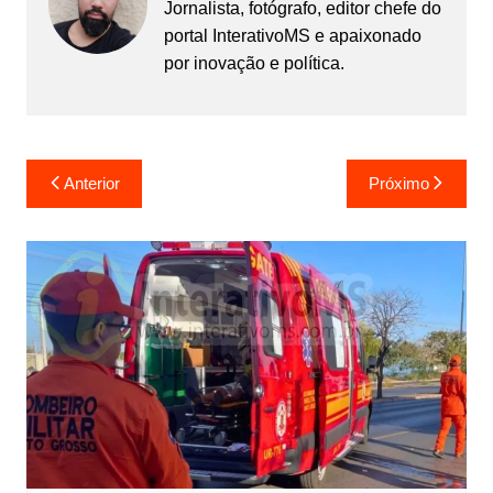
Jornalista, fotógrafo, editor chefe do
portal InterativoMS e apaixonado
por inovação e política.
Navegação
Anterior
Próximo
de
Post