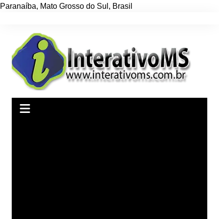
Paranaíba
,
Mato Grosso do Sul
,
Brasil
Ir
para
o
conteúdo