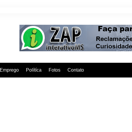
Emprego
Polítíca
Fotos
Contato