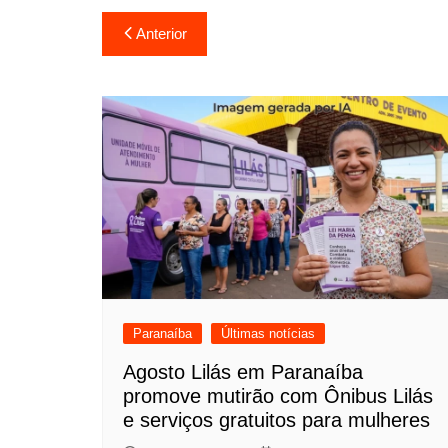
Navegação
Anterior
de
Post
Paranaíba
Últimas notícias
Agosto Lilás em Paranaíba
promove mutirão com Ônibus Lilás
e serviços gratuitos para mulheres