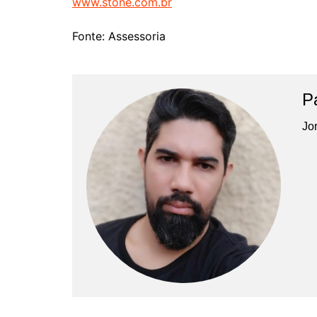
www.stone.com.br
Fonte: Assessoria
P
Jor