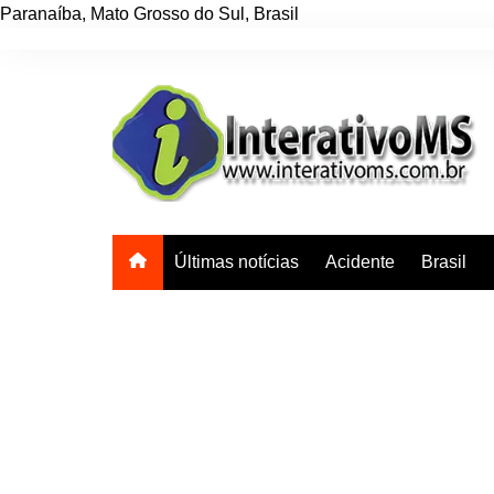
Paranaíba
,
Mato Grosso do Sul
,
Brasil
Ir
para
o
conteúdo
Últimas notícias
Acidente
Brasil