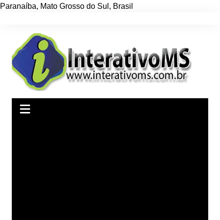
Paranaíba
,
Mato Grosso do Sul
,
Brasil
Ir
para
o
conteúdo