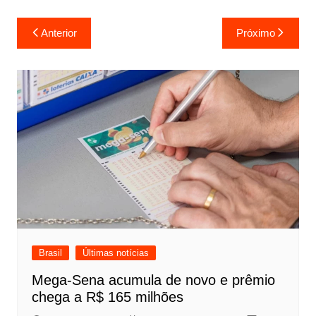
Navegação
Anterior
Próximo
de
Post
Brasil
Últimas notícias
Mega-Sena acumula de novo e prêmio
chega a R$ 165 milhões