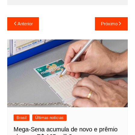
Navegação
Anterior
Próximo
de
Post
Brasil
Últimas notícias
Mega-Sena acumula de novo e prêmio