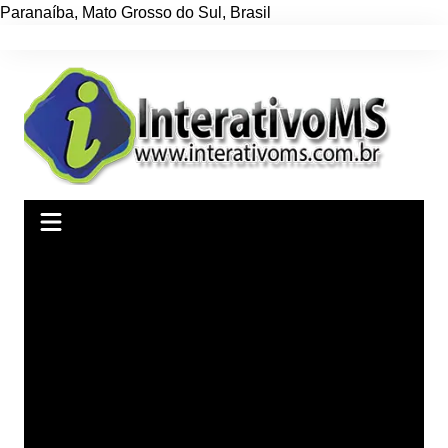
Paranaíba
,
Mato Grosso do Sul
,
Brasil
Ir
para
o
conteúdo