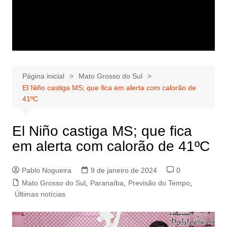
Página inicial
Mato Grosso do Sul
El Niño castiga MS; que fica em alerta com calorão de
41ºC
El Niño castiga MS; que fica
em alerta com calorão de 41ºC
Pablo Nogueira
9 de janeiro de 2024
0
Mato Grosso do Sul
,
Paranaíba
,
Previsão do Tempo
,
Últimas notícias