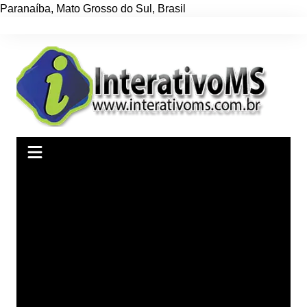
Paranaíba
,
Mato Grosso do Sul
,
Brasil
Ir
para
o
conteúdo