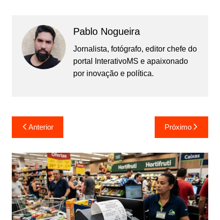
Pablo Nogueira
Jornalista, fotógrafo, editor chefe do
portal InterativoMS e apaixonado
por inovação e política.
Navegação
Anterior
Próximo
de
Post