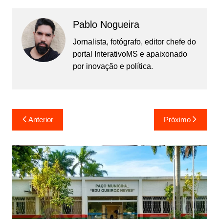
Pablo Nogueira
Jornalista, fotógrafo, editor chefe do
portal InterativoMS e apaixonado
por inovação e política.
Navegação
Anterior
Próximo
de
Post