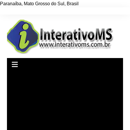
Paranaíba
,
Mato Grosso do Sul
,
Brasil
Ir
para
o
conteúdo