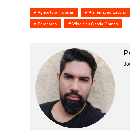
Agricultura Familiar
Alimentação Escolar
Paranaíba
Wladislau Garcia Gomes
P
Jor