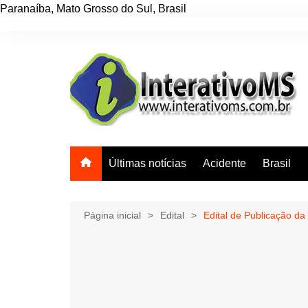
Paranaíba
,
Mato Grosso do Sul
,
Brasil
Ir
para
o
conteúdo
Últimas notícias
Acidente
Brasil
Página inicial
Edital
Edital de Publicação d