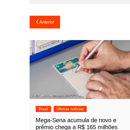
Navegação
Anterior
de
Post
Brasil
Últimas notícias
Mega-Sena acumula de novo e
prêmio chega a R$ 165 milhões