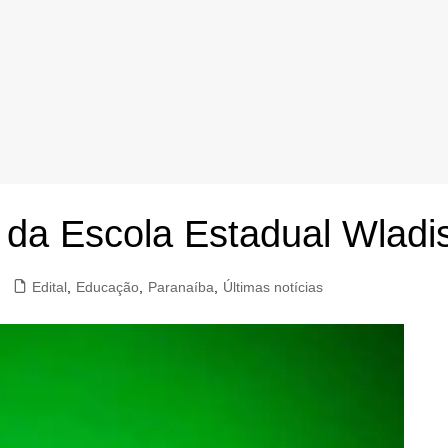
o da Escola Estadual Wlad
Edital
,
Educação
,
Paranaíba
,
Últimas notícias