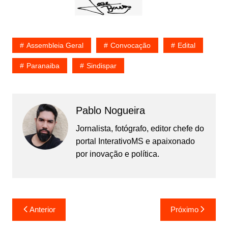
Assembleia Geral
Convocação
Edital
Paranaiba
Sindispar
Pablo Nogueira
Jornalista, fotógrafo, editor chefe do
portal InterativoMS e apaixonado
por inovação e política.
Navegação
Anterior
Próximo
de