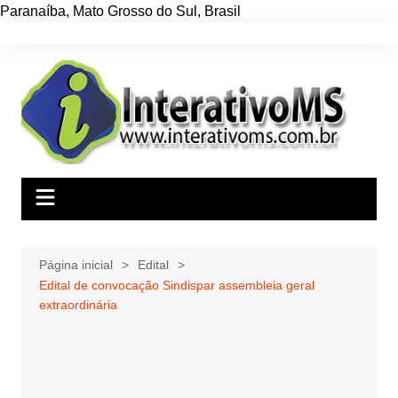
Paranaíba
,
Mato Grosso do Sul
,
Brasil
Ir
para
o
conteúdo
Página inicial
Edital
Edital de convocação Sindispar assembleia geral
extraordinária