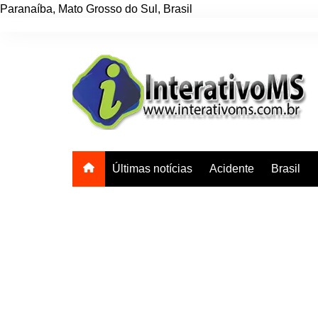
Paranaíba
,
Mato Grosso do Sul
,
Brasil
Ir
para
o
conteúdo
Últimas notícias
Acidente
Brasil