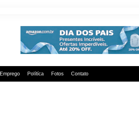
Emprego
Polítíca
Fotos
Contato