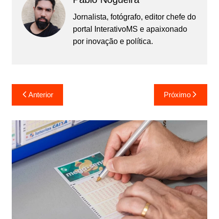
Jornalista, fotógrafo, editor chefe do
portal InterativoMS e apaixonado
por inovação e política.
Navegação
Anterior
Próximo
de
Post