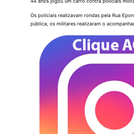
44 anos jogou um carro contra policiais milit
Os policiais realizavam rondas pela Rua Epo
pública, os militares realizaram o acompanh