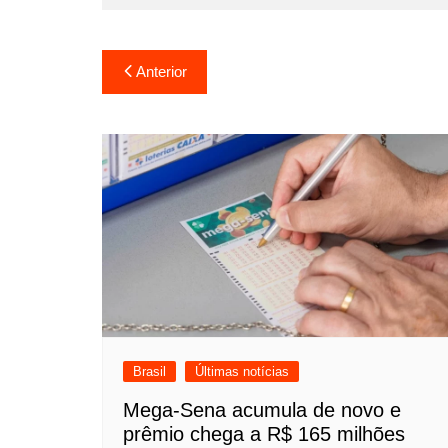
Navegação
Anterior
de
Post
Brasil
Últimas notícias
Mega-Sena acumula de novo e
prêmio chega a R$ 165 milhões