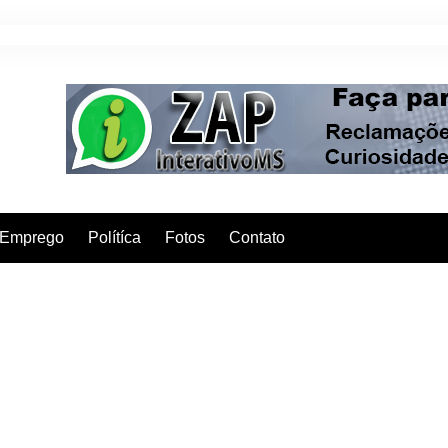
Emprego
Polítíca
Fotos
Contato