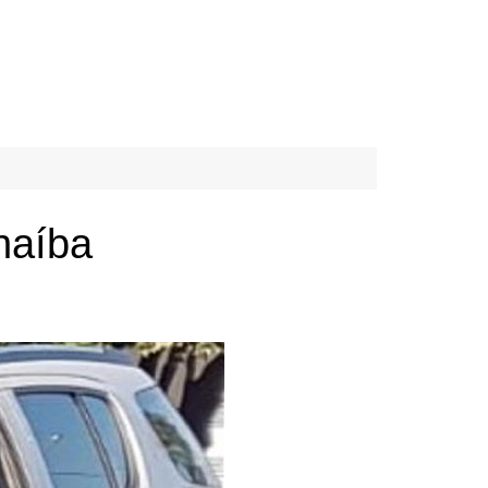
naíba