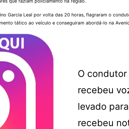
ares que faziam policiamento na região.
nino Garcia Leal por volta das 20 horas, flagraram o cond
amento tático ao veículo e conseguiram abordá-lo na Aveni
O condutor
recebeu voz
levado para
recebeu not