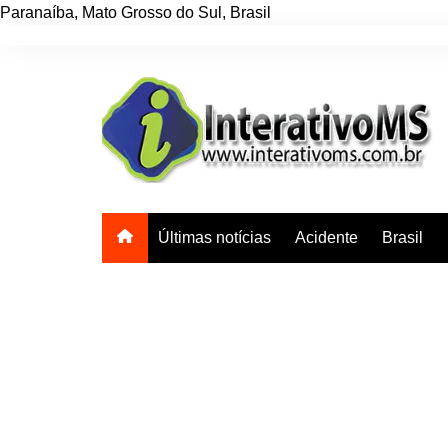
Paranaíba
,
Mato Grosso do Sul
,
Brasil
Ir
para
o
conteúdo
Últimas notícias
Acidente
Brasil