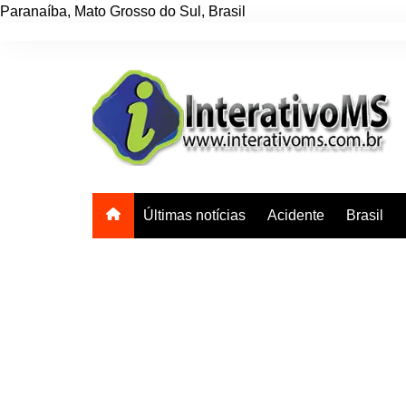
Paranaíba
,
Mato Grosso do Sul
,
Brasil
Ir
para
o
conteúdo
Últimas notícias
Acidente
Brasil