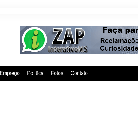
Emprego
Polítíca
Fotos
Contato