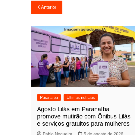
Navegação
Anterior
de
Post
Paranaíba
Últimas notícias
Agosto Lilás em Paranaíba
promove mutirão com Ônibus Lilás
e serviços gratuitos para mulheres
Pablo Nogueira
5 de agosto de 2026