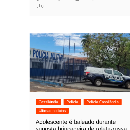
0
Cassilândia
Polícia
Polícia Cassilândia
Últimas notícias
Adolescente é baleado durante
suposta brincadeira de roleta-russa