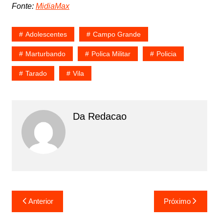
Fonte:
MidiaMax
Adolescentes
Campo Grande
Marturbando
Polica Militar
Policia
Tarado
Vila
Da Redacao
Navegação
Anterior
Próximo
de