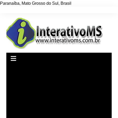
Paranaíba
,
Mato Grosso do Sul
,
Brasil
Ir
para
o
conteúdo