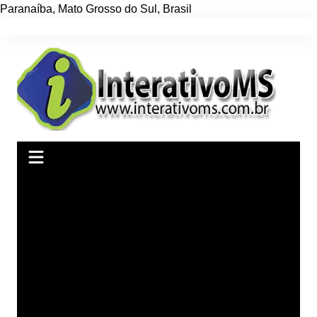
Paranaíba
,
Mato Grosso do Sul
,
Brasil
Ir
para
o
conteúdo