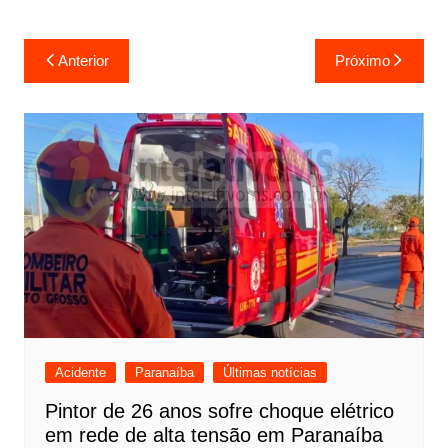
Navegação
Anterior
Próximo
de
Post
Acidente
Paranaíba
Últimas notícias
Pintor de 26 anos sofre choque elétrico
em rede de alta tensão em Paranaíba